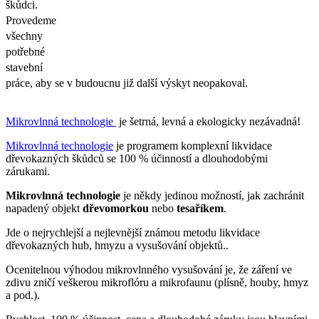
škůdci.
Provedeme
všechny
potřebné
stavební
práce, aby se v budoucnu již další výskyt neopakoval.
Mikrovlnná technologie
je šetrná, levná a ekologicky nezávadná!
Mikrovlnná technologie
je programem komplexní likvidace
dřevokazných škůdců se 100 % účinností a dlouhodobými
zárukami.
Mikrovlnná technologie
je někdy jedinou možností, jak zachránit
napadený objekt
dřevomorkou
nebo
tesaříkem
.
Jde o nejrychlejší a nejlevnější známou metodu likvidace
dřevokazných hub, hmyzu a vysušování objektů..
Ocenitelnou výhodou mikrovlnného vysušování je, že záření ve
zdivu zničí veškerou mikroflóru a mikrofaunu (plísně, houby, hmyz
a pod.).