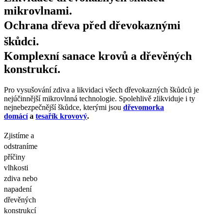
mikrovlnami.
Ochrana dřeva před dřevokaznými
škůdci.
Komplexní sanace krovů a dřevěných
konstrukcí.
Pro vysušování zdiva a likvidaci všech dřevokazných škůdců je
nejúčinnější mikrovlnná technologie. Spolehlivě zlikviduje i ty
nejnebezpečnější škůdce, kterými jsou
dřevomorka
domácí
a
tesařík krovový
.
Zjistíme a
odstraníme
příčiny
vlhkosti
zdiva nebo
napadení
dřevěných
konstrukcí