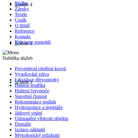
Služby
Záruky
Teorie
Ceník
O firmě
Reference
Kontakt
Kde jsme pomohli
Nabídka služeb
Preventivní ošetření krovů
Vysušování zdiva
Likvidace dřevomorky
Hubení tesaříka
Hubení červotoče
Stavební činnost
Rekonstrukce podlah
Hydroizolace a injektáže
Jádrové vrtání
Odstranění vlhkosti objektu
Drenáže
Izolace základů
Mykologický průzkum