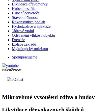
Likvidace dřevomorky
Hubení tesaříka
Hubení červotoče
Stavební činnost
Rekonstrukce podlah
Hydroizolace a injektáže
Jádrové vrtání
Odstranění vlhkosti objektu
Drenáže
Izolace základů
Mykologický průzkum
Spolupracujeme
Návštěvnost
Mikrovlnné vysoušení zdiva a budov
Likvidace dřevokazných škůdců