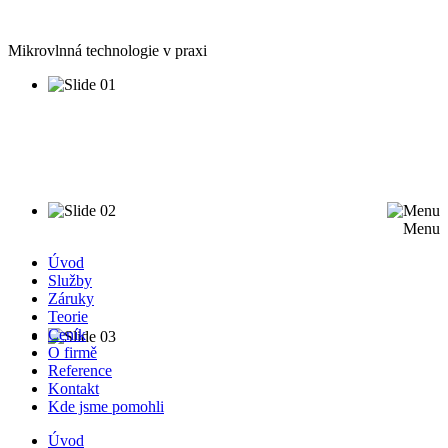
Mikrovlnná technologie v praxi
Menu
Úvod
Služby
Záruky
Teorie
Ceník
O firmě
Reference
Kontakt
Kde jsme pomohli
Úvod