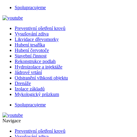
Spolupracujeme
Preventivní ošetření krovů
Vysušování zdiva
Likvidace dřevomorky
Hubení tesaříka
Hubení červotoče
Stavební činnost
Rekonstrukce podlah
Hydroizolace a injektáže
Jádrové vrtání
Odstranění vlhkosti objektu
Drenáže
Izolace základů
Mykologický průzkum
Spolupracujeme
Navigace
Preventivní ošetření krovů
Vysušování zdiva