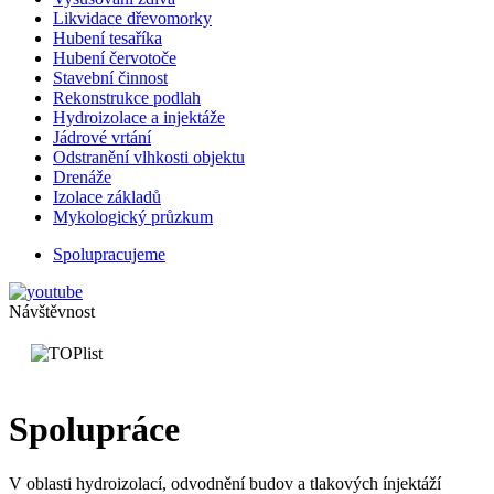
Likvidace dřevomorky
Hubení tesaříka
Hubení červotoče
Stavební činnost
Rekonstrukce podlah
Hydroizolace a injektáže
Jádrové vrtání
Odstranění vlhkosti objektu
Drenáže
Izolace základů
Mykologický průzkum
Spolupracujeme
Návštěvnost
Spolupráce
V oblasti hydroizolací, odvodnění budov a tlakových ínjektáží