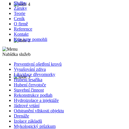
Služby
Záruky
Teorie
Ceník
O firmě
Reference
Kontakt
Kde jsme pomohli
Nabídka služeb
Preventivní ošetření krovů
Vysušování zdiva
Likvidace dřevomorky
Hubení tesaříka
Hubení červotoče
Stavební činnost
Rekonstrukce podlah
Hydroizolace a injektáže
Jádrové vrtání
Odstranění vlhkosti objektu
Drenáže
Izolace základů
Mykologický průzkum