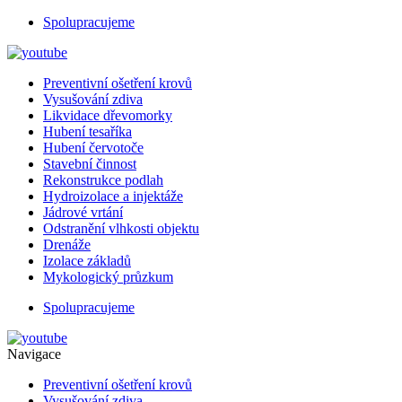
Spolupracujeme
Preventivní ošetření krovů
Vysušování zdiva
Likvidace dřevomorky
Hubení tesaříka
Hubení červotoče
Stavební činnost
Rekonstrukce podlah
Hydroizolace a injektáže
Jádrové vrtání
Odstranění vlhkosti objektu
Drenáže
Izolace základů
Mykologický průzkum
Spolupracujeme
Navigace
Preventivní ošetření krovů
Vysušování zdiva