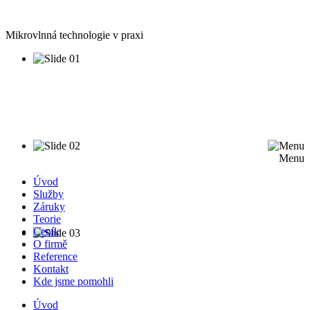
Mikrovlnná technologie v praxi
Menu
Úvod
Služby
Záruky
Teorie
Ceník
O firmě
Reference
Kontakt
Kde jsme pomohli
Úvod